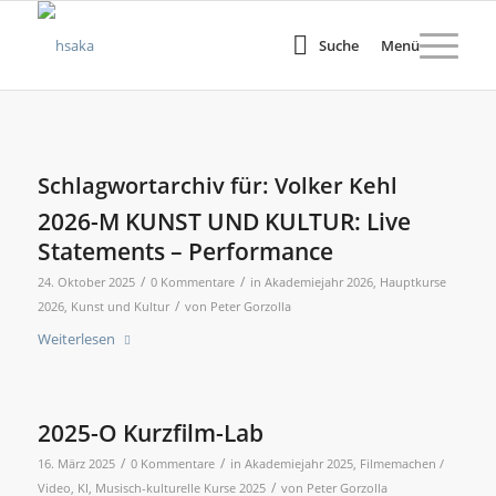
Suche
Menü
Schlagwortarchiv für:
Volker Kehl
2026-M KUNST UND KULTUR: Live
Statements – Performance
/
/
24. Oktober 2025
0 Kommentare
in
Akademiejahr 2026
,
Hauptkurse
/
2026
,
Kunst und Kultur
von
Peter Gorzolla
Weiterlesen
2025-O Kurzfilm-Lab
/
/
16. März 2025
0 Kommentare
in
Akademiejahr 2025
,
Filmemachen /
/
Video
,
KI
,
Musisch-kulturelle Kurse 2025
von
Peter Gorzolla