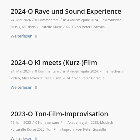
2024-O Rave und Sound Experience
/
/
24. Mai 2024
0 Kommentare
in
Akademiejahr 2024
,
Elektronische
/
Musik
,
Musisch-kulturelle Kurse 2024
von
Peter Gorzolla
Weiterlesen
2024-O KI meets (Kurz-)Film
/
/
24. Mai 2024
0 Kommentare
in
Akademiejahr 2024
,
Filmemachen /
/
Video
,
Musisch-kulturelle Kurse 2024
von
Peter Gorzolla
Weiterlesen
2023-O Ton-Film-Improvisation
/
/
19. Juni 2023
0 Kommentare
in
Akademiejahr 2023
,
Musisch-
/
kulturelle Kurse 2023
,
Ton-Film-Impro
von
Peter Gorzolla
Weiterlesen