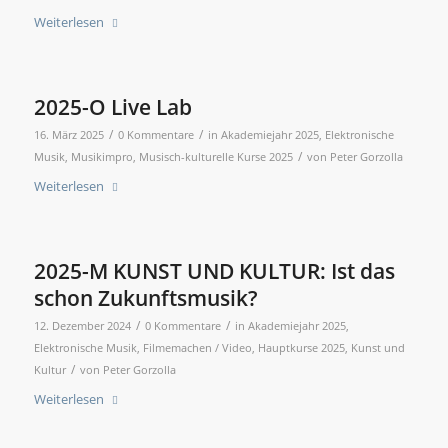
Weiterlesen
2025-O Live Lab
/
/
16. März 2025
0 Kommentare
in
Akademiejahr 2025
,
Elektronische
/
Musik
,
Musikimpro
,
Musisch-kulturelle Kurse 2025
von
Peter Gorzolla
Weiterlesen
2025-M KUNST UND KULTUR: Ist das
schon Zukunftsmusik?
/
/
12. Dezember 2024
0 Kommentare
in
Akademiejahr 2025
,
Elektronische Musik
,
Filmemachen / Video
,
Hauptkurse 2025
,
Kunst und
/
Kultur
von
Peter Gorzolla
Weiterlesen