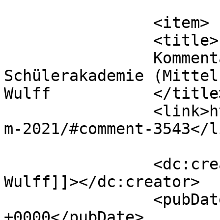
			</item>
		<item>

		<title>

		Kommentar zu 10. Hessische 
Schülerakademie (Mittel
Wulff		</title>

		<link>https://www.hsaka.de/hsaka-
m-2021/#comment-3543</li
		<dc:creator><![CDATA[Niklas 
Wulff]]></dc:creator>

		<pubDate>Sun, 18 Jul 2021 09:17:14 
+0000</pubDate>
