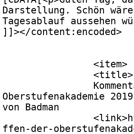
Darstellung. Schön wäre
Tagesablauf aussehen wü
]]></content:encoded>

			</item>
		<item>

		<title>

		Kommentar zu Nachtreffen der 
Oberstufenakademie 2019
von Badman		</title>

		<link>https://www.hsaka.de/nachtre
ffen-der-oberstufenakad