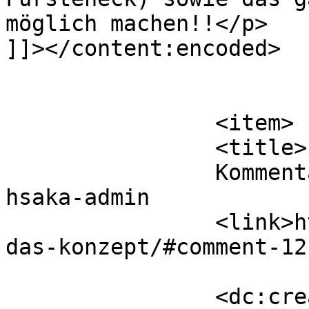
möglich machen!!</p>

]]></content:encoded>

			</item>
		<item>

		<title>

		Kommentar zu Das Konzept von 
hsaka-admin		</title>

		<link>https://www.hsaka.de/wasist/
das-konzept/#comment-12
		<dc:creator><![CDATA[hsaka-