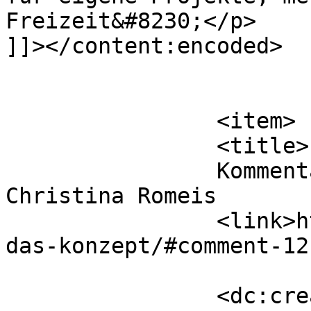
Freizeit&#8230;</p>

]]></content:encoded>

			</item>
		<item>

		<title>

		Kommentar zu Das Konzept von 
Christina Romeis		</title>

		<link>https://www.hsaka.de/wasist/
das-konzept/#comment-12
		<dc:creator><![CDATA[Christina 