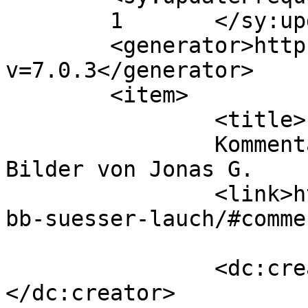
	1	</sy:updateFrequency>

	<generator>https://wordpress.org/?
v=7.0.3</generator>

	<item>

		<title>

		Kommentar zu Süßer Lauch, scharfe 
Bilder von Jonas G.		</title>

		<link>https://www.hsaka.de/2022-
bb-suesser-lauch/#comme
		<dc:creator><![CDATA[Jonas G.]]>
</dc:creator>
