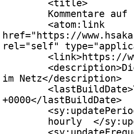
	<title>

	Kommentare auf hsaka	</title>

	<atom:link 
href="https://www.hsaka
rel="self" type="applic
	<link>https://www.hsaka.de</link>

	<description>Die Hessische Schülerakademie 
im Netz</description>

	<lastBuildDate>Tue, 04 Aug 2026 07:56:45 
+0000</lastBuildDate>

	<sy:updatePeriod>

	hourly	</sy:updatePeriod>

	<sy:updateFrequency>
