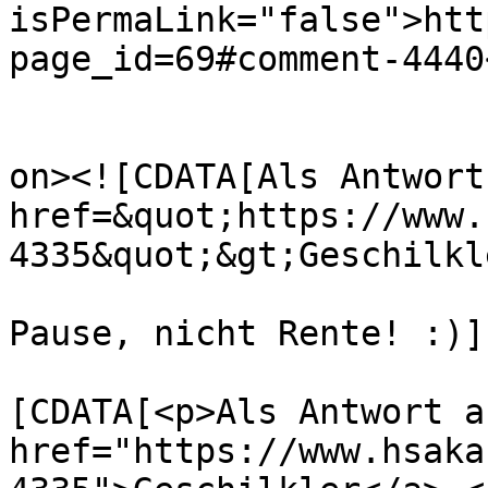
isPermaLink="false">htt
page_id=69#comment-4440
					<de
on><![CDATA[Als Antwort
href=&quot;https://www.
4335&quot;&gt;Geschilkl
Pause, nicht Rente! :)]
			<content:encoded><
[CDATA[<p>Als Antwort a
href="https://www.hsaka