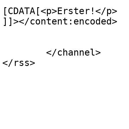
			<content:encoded><
[CDATA[<p>Erster!</p>

]]></content:encoded>

			</item>
	</channel>
