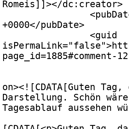
Romeis]]></dc:creator>

		<pubDate>Mon, 17 Feb 2020 11:03:58 
+0000</pubDate>

		<guid 
isPermaLink="false">htt
page_id=1885#comment-12
					<de
on><![CDATA[Guten Tag, 
Darstellung. Schön wäre
Tagesablauf aussehen wü
			<content:encoded><
[CDATA[<p>Guten Tag, da