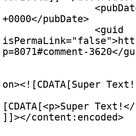
		<pubDate>Mon, 16 Aug 2021 20:47:49 
+0000</pubDate>

		<guid 
isPermaLink="false">htt
p=8071#comment-3620</gui
					<de
on><![CDATA[Super Text!
			<content:encoded><
[CDATA[<p>Super Text!</p
]]></content:encoded>
