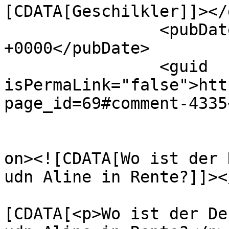
[CDATA[Geschilkler]]></
		<pubDate>Sat, 27 Nov 2021 23:12:06 
+0000</pubDate>

		<guid 
isPermaLink="false">htt
page_id=69#comment-4335
					<de
on><![CDATA[Wo ist der 
udn Aline in Rente?]]><
			<content:encoded><
[CDATA[<p>Wo ist der De