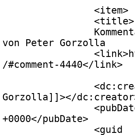
		<item>

		<title>

		Kommentar zu Ausschreibung 2026 
von Peter Gorzolla		</title>

		<link>https://www.hsaka.de/aktuell
/#comment-4440</link>

		<dc:creator><![CDATA[Peter 
Gorzolla]]></dc:creator>
		<pubDate>Tue, 07 Dec 2021 17:47:01 
+0000</pubDate>

		<guid 