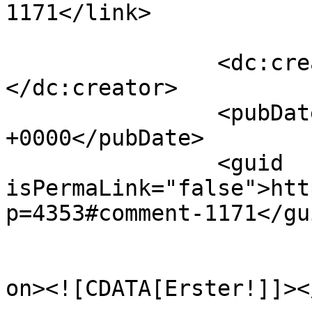
1171</link>

		<dc:creator><![CDATA[Badman]]>
</dc:creator>

		<pubDate>Mon, 13 Jan 2020 20:37:00 
+0000</pubDate>

		<guid 
isPermaLink="false">htt
p=4353#comment-1171</gui
					<de
on><![CDATA[Erster!]]><