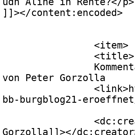
udn Aline in Rente?</p>

]]></content:encoded>

			</item>
		<item>

		<title>

		Kommentar zu Unser Kennenlernen 
von Peter Gorzolla		</title>

		<link>https://www.hsaka.de/2021-
bb-burgblog21-eroeffnet
		<dc:creator><![CDATA[Peter 
Gorzolla]]></dc:creator>