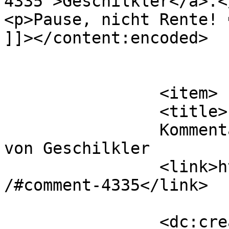
4335">Geschilkler</a>.</
<p>Pause, nicht Rente! 
]]></content:encoded>

			</item>
		<item>

		<title>

		Kommentar zu Ausschreibung 2026 
von Geschilkler		</title>

		<link>https://www.hsaka.de/aktuell
/#comment-4335</link>

		<dc:creator><!