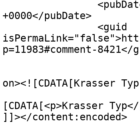
		<pubDate>Sat, 27 Aug 2022 08:14:02 
+0000</pubDate>

		<guid 
isPermaLink="false">htt
p=11983#comment-8421</gu
					<de
on><![CDATA[Krasser Typ
			<content:encoded><
[CDATA[<p>Krasser Typ</p
]]></content:encoded>

			</item>