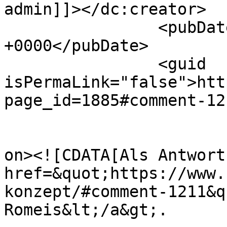
admin]]></dc:creator>

		<pubDate>Tue, 25 Feb 2020 13:26:22 
+0000</pubDate>

		<guid 
isPermaLink="false">htt
page_id=1885#comment-12
					<de
on><![CDATA[Als Antwort
href=&quot;https://www.
konzept/#comment-1211&q
Romeis&lt;/a&gt;.
