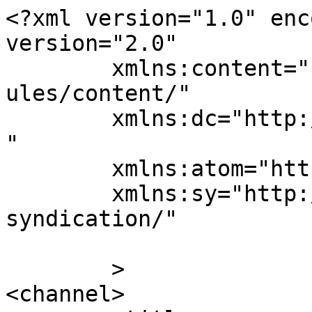
<?xml version="1.0" enc
version="2.0"

	xmlns:content="http://purl.org/rss/1.0/mod
ules/content/"

	xmlns:dc="http://purl.org/dc/elements/1.1/
"

	xmlns:atom="http://www.w3.org/2005/Atom"

	xmlns:sy="http://purl.org/rss/1.0/modules/
syndication/"

	>

<channel>
