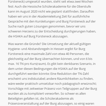
Fürsteneck) umgesetzt wurden, steht seit etwa zwei Wochen
fest: Auch die Hessische Schülerakademie für die Oberstufe
kann im August 2020 nicht wie geplant stattfinden. Daraufhin
haben wir uns in der Akademieleitung Zeit für ausführliche
Gespräche mit den Kursleitungen und Burg Fürsteneck auf der
Suche nach guten Lösungen genommen, bevor wir uns
schweren Herzens zu der Entscheidung durchgerungen haben,
die HSAKA auf Burg Fürsteneck abzusagen.
Was waren die Gründe? Die Umsetzung der aktuell gültigen
Hygiene- und Abstandsregeln in Hessen ergibt für Burg
Fürsteneck eine maximale Zahl von etwa 40 Personen, die
gleichzeitig auf der Burg übernachten können, und von 6 bis
max. 16 TN pro Kurs(raum). Es gibt kein denkbares Szenario, in
dem unter diesen Bedingungen die HSAKA auf der Burg
durchgeführt werden könnte: Eine Reduktion der TN-Zahl
erscheint uns indiskutabel; andere Räumlichkeiten zu finden,
wäre weder praktisch umsetzbar noch pädagogisch erwünscht;
Vorschläge mit zeitweiser Präsenz von Teilgruppen auf der Burg
wurden als zu kompliziert verworfen. So schwer es allen
Beteiligten gefallen ist, die Schülerakademie als
Präsenzveranstaltung auf der Burg abzusagen, so einig waren