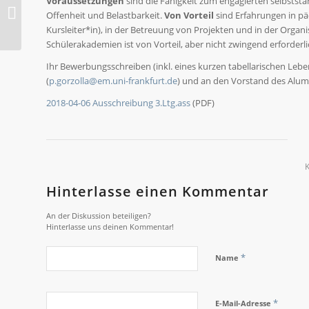
Voraussetzungen
sind die Fähigkeit zum engagierten selbstst
2018-O Kontratanz
Offenheit und Belastbarkeit.
Von Vorteil
sind Erfahrungen in pä
Kursleiter*in), in der Betreuung von Projekten und in der Organ
Schülerakademien ist von Vorteil, aber nicht zwingend erforderli
Ihr Bewerbungsschreiben (inkl. eines kurzen tabellarischen Lebe
(
p.gorzolla@em.uni-frankfurt.de
) und an den Vorstand des Alumn
2018-04-06 Ausschreibung 3.Ltg.ass
(PDF)
Hinterlasse einen Kommentar
An der Diskussion beteiligen?
Hinterlasse uns deinen Kommentar!
*
Name
*
E-Mail-Adresse