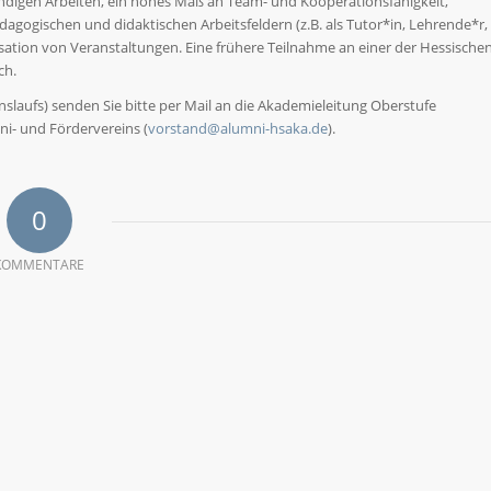
ändigen Arbeiten, ein hohes Maß an Team- und Kooperationsfähigkeit,
dagogischen und didaktischen Arbeitsfeldern (z.B. als Tutor*in, Lehrende*r,
isation von Veranstaltungen. Eine frühere Teilnahme an einer der Hessische
ch.
nslaufs) senden Sie bitte per Mail an die Akademieleitung Oberstufe
i- und Fördervereins (
vorstand@alumni-hsaka.de
).
0
KOMMENTARE