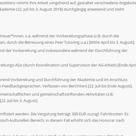
sassistenz nimmt ihre Arbeit umgehend auf, gestaltet verschiedene Angebot
kademie (22. Juli bis 3. August 2018) durchgängig anwesend und steht
reuer*innen, v.a. während der Vorbereitungsphase (z.B. durch die
 durch die Betreuung eines Peer Tutoring u.a.) [Mitte April bis 3. August];
end der Vorberei
tung und insbesondere während der Durchführung der
itungs-AGs (durch Koordination und Supervision der AG-Arbeit) [Ende Apri
ährend Vorbereitung und Durchführung der Akademie und im Anschluss
eedbackgesprächen, Verfassen von Berichten) [22. Juli bis Ende August];
meinschaftlichen und gemeinschaftsstiftenden Aktivitäten (z.B.
. Juli bis 3. August].
rtifiziert werden. Die Vergütung beträgt 300 EUR zuzügl. Fahrtkosten. Es
sch-kulturellen Bereich; in diesem Fall erhöht sich das Honorar nach